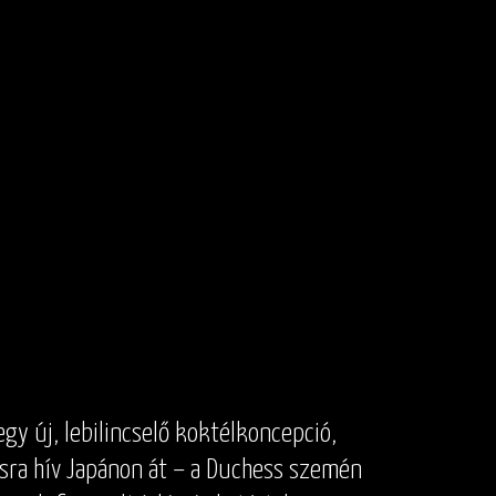
gy új, lebilincselő koktélkoncepció,
ra hív Japánon át – a Duchess szemén