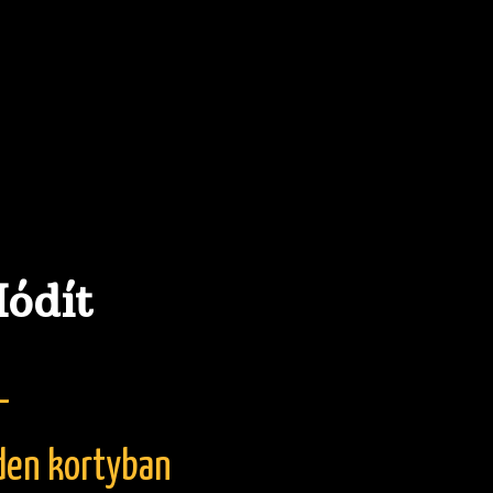
H
ó
d
í
t
–
d
e
n
k
o
r
t
y
b
a
n