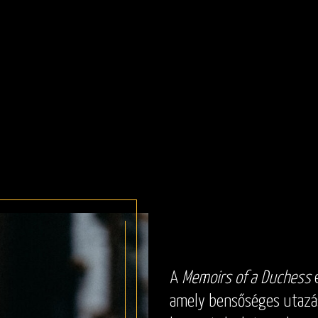
A
Memoirs of a Duchess
e
amely bensőséges utazás