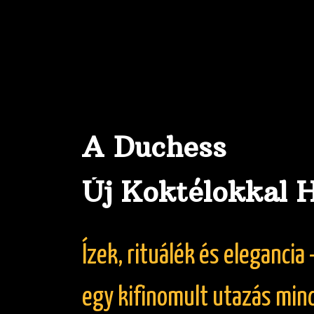
A
D
u
c
h
e
s
s
Ú
j
K
o
k
t
é
l
o
k
k
a
l
Í
z
e
k
,
r
i
t
u
á
l
é
k
é
s
e
l
e
g
a
n
c
i
a
e
g
y
k
i
f
i
n
o
m
u
l
t
u
t
a
z
á
s
m
i
n